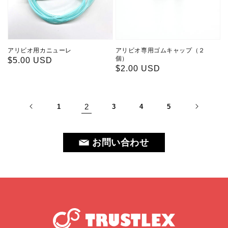
アリビオ用カニューレ
アリビオ専用ゴムキャップ（２
個）
通
$5.00 USD
通
$2.00 USD
常
常
価
価
格
格
2
1
3
4
5
お問い合わせ