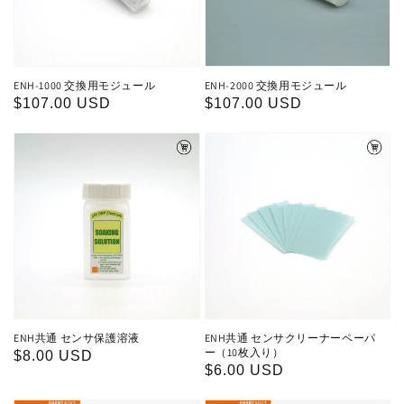
ENH-1000 交換用モジュール
ENH-2000 交換用モジュール
通
$107.00 USD
通
$107.00 USD
常
常
価
価
格
格
ENH共通 センサ保護溶液
ENH共通 センサクリーナーペーパ
ー（10枚入り）
通
$8.00 USD
通
$6.00 USD
常
常
価