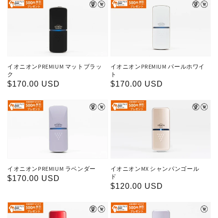
価
格
格
イオニオンPREMIUM マットブラッ
イオニオンPREMIUM パールホワイ
ク
ト
通
$170.00 USD
通
$170.00 USD
常
常
価
価
格
格
イオニオンPREMIUM ラベンダー
イオニオンMX シャンパンゴール
ド
通
$170.00 USD
通
$120.00 USD
常
常
価
価
格