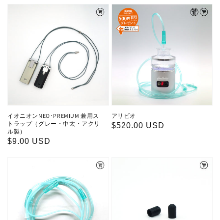
価
価
格
格
イオニオンNEO･PREMIUM 兼用ス
アリビオ
トラップ（グレー・中太・アクリ
通
$520.00 USD
ル製）
常
通
$9.00 USD
価
常
格
価
格