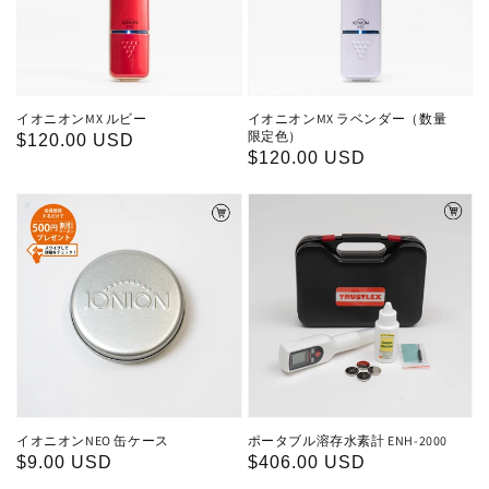
格
イオニオンMX ルビー
イオニオンMX ラベンダー（数量
限定色）
通
$120.00 USD
通
$120.00 USD
常
常
価
価
格
格
イオニオンNEO 缶ケース
ポータブル溶存水素計 ENH-2000
通
$9.00 USD
通
$406.00 USD
常
常