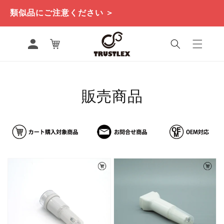
コンテ
ンツに
類似品にご注意ください ＞
進む
ロ
カ
グ
ー
イ
ト
ン
コ
販売商品
レ
ク
シ
ョ
ン: